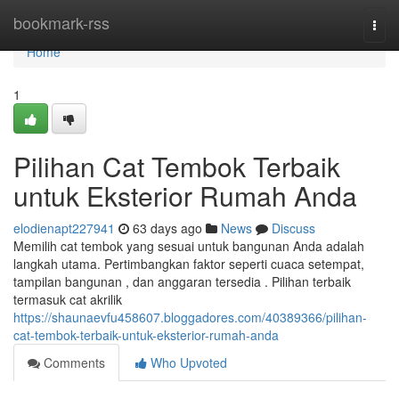
Home
bookmark-rss
Togg
navi
Home
1
Pilihan Cat Tembok Terbaik
untuk Eksterior Rumah Anda
elodienapt227941
63 days ago
News
Discuss
Memilih cat tembok yang sesuai untuk bangunan Anda adalah
langkah utama. Pertimbangkan faktor seperti cuaca setempat,
tampilan bangunan , dan anggaran tersedia . Pilihan terbaik
termasuk cat akrilik
https://shaunaevfu458607.bloggadores.com/40389366/pilihan-
cat-tembok-terbaik-untuk-eksterior-rumah-anda
Comments
Who Upvoted