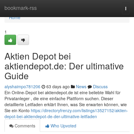
Home
bookmark-rss
Togg
navi
Home
1
Aktien Depot bei
aktiendepot.de: Der ultimative
Guide
alyshaimpo781206
63 days ago
News
Discuss
Ein Online-Depot bei aktiendepot.de ist eine beliebte Wahl für
Privatanleger , die eine einfache Plattform suchen. Dieser
detaillierte Leitfaden erklärt Ihnen, was Sie erwarten können, wie
Sie ein Konto
https://directoryfrenzy.com/listings13527152/aktien-
depot-bei-aktiendepot-de-der-ultimative-leitfaden
Comments
Who Upvoted