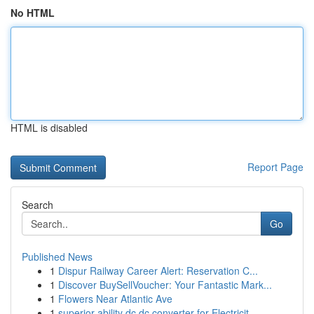
No HTML
HTML is disabled
Report Page
Search
Go
Published News
1
Dispur Railway Career Alert: Reservation C...
1
Discover BuySellVoucher: Your Fantastic Mark...
1
Flowers Near Atlantic Ave
1
superior ability dc dc converter for Electricit...