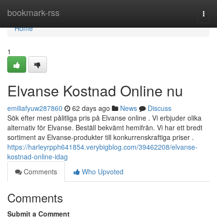
Home
bookmark-rss
Togg
navi
Home
1
Elvanse Kostnad Online nu
emiliafyuw287860
62 days ago
News
Discuss
Sök efter mest pålitliga pris på Elvanse online . Vi erbjuder olika
alternativ för Elvanse. Beställ bekvämt hemifrån. Vi har ett bredt
sortiment av Elvanse-produkter till konkurrenskraftiga priser .
https://harleyrpph641854.verybigblog.com/39462208/elvanse-
kostnad-online-idag
Comments
Who Upvoted
Comments
Submit a Comment