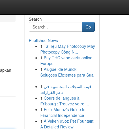
Search
Go
Published News
1
Tài liệu Máy Photocopy Máy
Photocopy Công N...
1
Buy THC vape carts online
Europe
1
Aluguel de Munck:
rapkan
Soluções Eficientes para Sua
...
1
قيمة السجلات المحاسبية في
دعم القرارات
1
Cours de langues à
Fribourg : Trouvez votre ...
1
Felix Munoz's Guide to
Financial Independence
1
A Veken 95oz Pet Fountain:
A Detailed Review