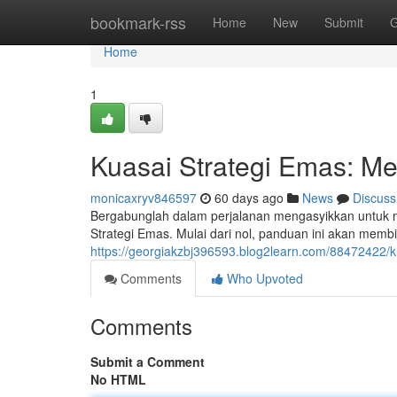
Home
bookmark-rss
Home
New
Submit
G
Home
1
Kuasai Strategi Emas: Me
monicaxryv846597
60 days ago
News
Discuss
Bergabunglah dalam perjalanan mengasyikkan untuk
Strategi Emas. Mulai dari nol, panduan ini akan memb
https://georgiakzbj396593.blog2learn.com/88472422/k
Comments
Who Upvoted
Comments
Submit a Comment
No HTML