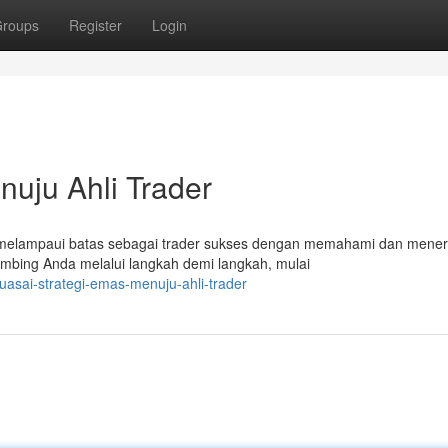
roups
Register
Login
nuju Ahli Trader
 melampaui batas sebagai trader sukses dengan memahami dan mene
imbing Anda melalui langkah demi langkah, mulai
uasai-strategi-emas-menuju-ahli-trader