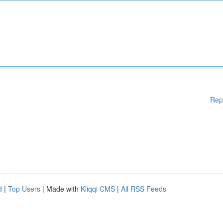
Rep
d
|
Top Users
| Made with
Kliqqi CMS
|
All RSS Feeds