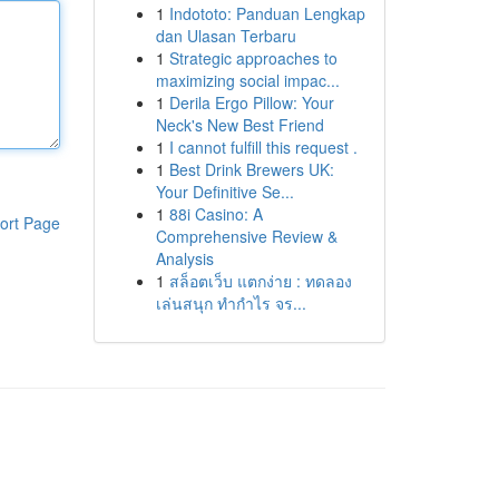
1
Indototo: Panduan Lengkap
dan Ulasan Terbaru
1
Strategic approaches to
maximizing social impac...
1
Derila Ergo Pillow: Your
Neck's New Best Friend
1
I cannot fulfill this request .
1
Best Drink Brewers UK:
Your Definitive Se...
1
88i Casino: A
ort Page
Comprehensive Review &
Analysis
1
สล็อตเว็บ แตกง่าย : ทดลอง
เล่นสนุก ทำกำไร จร...