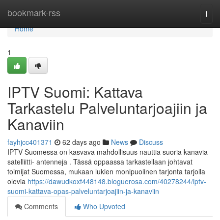
Home
bookmark-rss
Togg
navi
Home
1
IPTV Suomi: Kattava
Tarkastelu Palveluntarjoajiin ja
Kanaviin
fayhjcc401371
62 days ago
News
Discuss
IPTV Suomessa on kasvava mahdollisuus nauttia suoria kanavia
satelliitti- antenneja . Tässä oppaassa tarkastellaan johtavat
toimijat Suomessa, mukaan lukien monipuolinen tarjonta tarjolla
olevia
https://dawudkoxf448148.bloguerosa.com/40278244/iptv-
suomi-kattava-opas-palveluntarjoajiin-ja-kanaviin
Comments
Who Upvoted