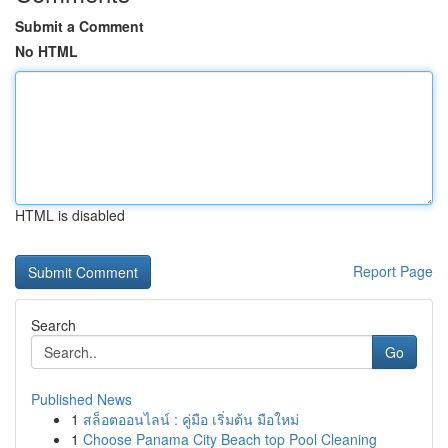
Submit a Comment
No HTML
HTML is disabled
Report Page
Search
Go
Published News
1
สล็อตออนไลน์ : คู่มือ เริ่มต้น มือใหม่
1
Choose Panama City Beach top Pool Cleaning