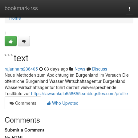
Home
bookmark-rss
Togg
navi
Home
1
```text
rajanhars238405
63 days ago
News
Discuss
Neue Methoden zum Abdichtung im Burgenland im Versuch Die
öffentliche Burgenland Wasser Wirtschaftsagentur Burgenland
Wasserwirtschaftsagentur führt derzeit vielversprechende
Testläufe zur
https://lawsonkqlb558655.smblogsites.com/profile
Comments
Who Upvoted
Comments
Submit a Comment
No HTML