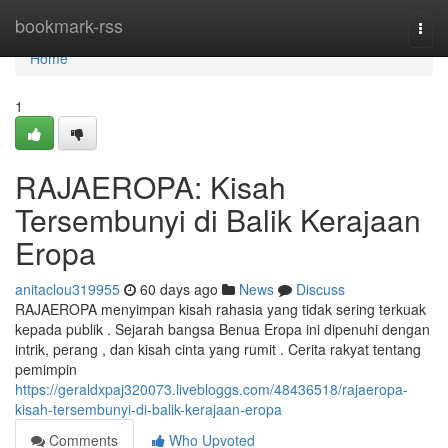
Home
bookmark-rss
Togg
navi
Home
1
RAJAEROPA: Kisah
Tersembunyi di Balik Kerajaan
Eropa
anitaclou319955
60 days ago
News
Discuss
RAJAEROPA menyimpan kisah rahasia yang tidak sering terkuak
kepada publik . Sejarah bangsa Benua Eropa ini dipenuhi dengan
intrik, perang , dan kisah cinta yang rumit . Cerita rakyat tentang
pemimpin
https://geraldxpaj320073.livebloggs.com/48436518/rajaeropa-
kisah-tersembunyi-di-balik-kerajaan-eropa
Comments
Who Upvoted