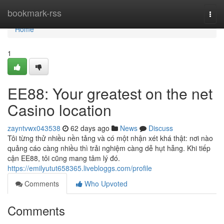
Home
bookmark-rss
Togg
navi
Home
1
EE88: Your greatest on the net
Casino location
zayntvwx043538
62 days ago
News
Discuss
Tôi từng thử nhiều nền tảng và có một nhận xét khá thật: nơi nào
quảng cáo càng nhiều thì trải nghiệm càng dễ hụt hẫng. Khi tiếp
cận EE88, tôi cũng mang tâm lý đó.
https://emilyutut658365.livebloggs.com/profile
Comments
Who Upvoted
Comments