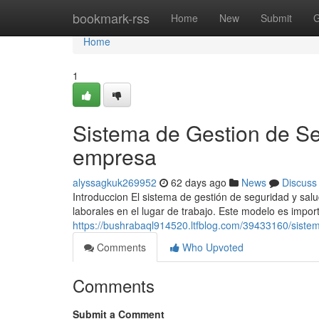
Home
bookmark-rss
Home
New
Submit
G
Home
1
Sistema de Gestion de Se
empresa
alyssagkuk269952
62 days ago
News
Discuss
Introduccion El sistema de gestión de seguridad y salu
laborales en el lugar de trabajo. Este modelo es impor
https://bushrabaql914520.ltfblog.com/39433160/siste
Comments
Who Upvoted
Comments
Submit a Comment