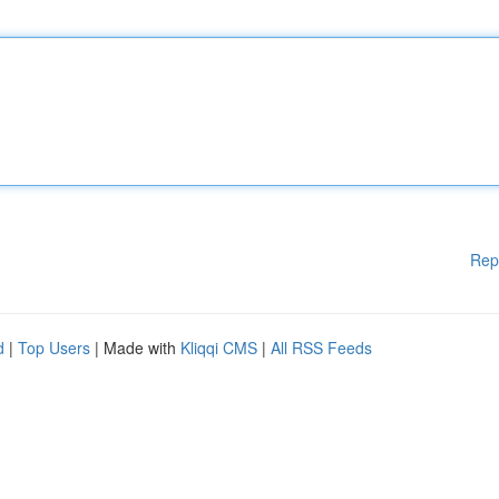
Rep
d
|
Top Users
| Made with
Kliqqi CMS
|
All RSS Feeds