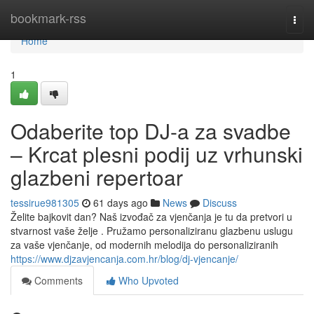
Home
bookmark-rss
Togg
navi
Home
1
Odaberite top DJ-a za svadbe
– Krcat plesni podij uz vrhunski
glazbeni repertoar
tessirue981305
61 days ago
News
Discuss
Želite bajkovit dan? Naš izvođač za vjenčanja je tu da pretvori u
stvarnost vaše želje . Pružamo personaliziranu glazbenu uslugu
za vaše vjenčanje, od modernih melodija do personaliziranih
https://www.djzavjencanja.com.hr/blog/dj-vjencanje/
Comments
Who Upvoted