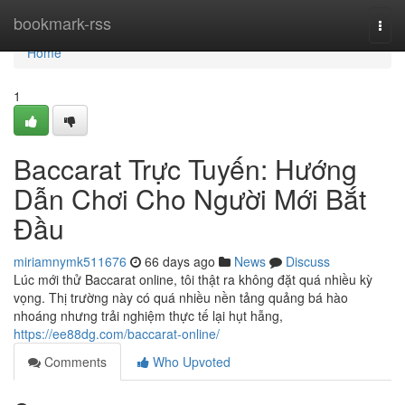
Home
bookmark-rss
Togg
navi
Home
1
Baccarat Trực Tuyến: Hướng
Dẫn Chơi Cho Người Mới Bắt
Đầu
miriamnymk511676
66 days ago
News
Discuss
Lúc mới thử Baccarat online, tôi thật ra không đặt quá nhiều kỳ
vọng. Thị trường này có quá nhiều nền tảng quảng bá hào
nhoáng nhưng trải nghiệm thực tế lại hụt hẫng,
https://ee88dg.com/baccarat-online/
Comments
Who Upvoted