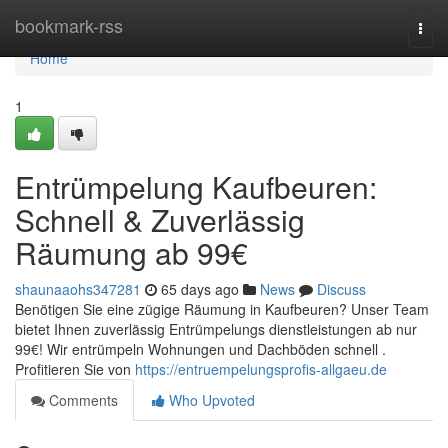
Home
bookmark-rss
Togg
navi
Home
1
Entrümpelung Kaufbeuren:
Schnell & Zuverlässig
Räumung ab 99€
shaunaaohs347281
65 days ago
News
Discuss
Benötigen Sie eine zügige Räumung in Kaufbeuren? Unser Team
bietet Ihnen zuverlässig Entrümpelungs dienstleistungen ab nur
99€! Wir entrümpeln Wohnungen und Dachböden schnell .
Profitieren Sie von
https://entruempelungsprofis-allgaeu.de
Comments
Who Upvoted