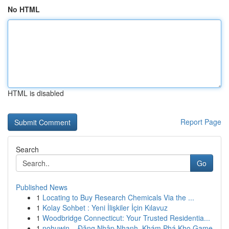
No HTML
HTML is disabled
Report Page
Search
Go
Published News
1
Locating to Buy Research Chemicals Via the ...
1
Kolay Sohbet : Yeni İlişkiler İçin Kılavuz
1
Woodbridge Connecticut: Your Trusted Residentia...
1
nohuwin – Đăng Nhập Nhanh, Khám Phá Kho Game