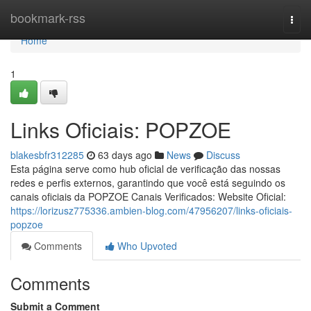
Home
bookmark-rss
Togg
navi
Home
1
Links Oficiais: POPZOE
blakesbfr312285
63 days ago
News
Discuss
Esta página serve como hub oficial de verificação das nossas
redes e perfis externos, garantindo que você está seguindo os
canais oficiais da POPZOE Canais Verificados: Website Oficial:
https://lorizusz775336.ambien-blog.com/47956207/links-oficiais-
popzoe
Comments
Who Upvoted
Comments
Submit a Comment