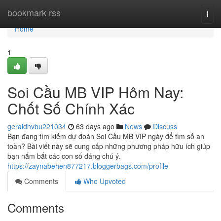
Home
bookmark-rss
Togg
navi
Home
1
Soi Cầu MB VIP Hôm Nay:
Chốt Số Chính Xác
geraldhvbu221034
63 days ago
News
Discuss
Bạn đang tìm kiếm dự đoán Soi Cầu MB VIP ngày để tìm số an
toàn? Bài viết này sẽ cung cấp những phương pháp hữu ích giúp
bạn nắm bắt các con số đáng chú ý.
https://zaynabehen877217.bloggerbags.com/profile
Comments
Who Upvoted
Comments