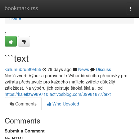
Home
bookmark-rss
Togg
navi
Home
1
```text
kallumubru589455
79 days ago
News
Discuss
Nosič zveri: Výber a porovnanie Výber ideálního přepravky pro
zvířata představuje pro každého majitele zvířete důležitý
záležitost. Na výběru jich existuje široká škála , od
https://kaleifzw989710.activosblog.com/39981877/text
Comments
Who Upvoted
Comments
Submit a Comment
No HTML