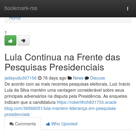
Home
bookmark-rss
Togg
navi
Home
1
Lula Continua na Frente das
Pesquisas Presidenciais
jadayudu307156
78 days ago
News
Discuss
De acordo com as mais recentes pesquisas eleitorais, Luiz Inácio
Lula da Silva mantém uma vantagem considerável sobre seus
principais adversários na disputa pela Presidência. As enquetes
indicam que a candidatura
https://robertihch831733.snack-
blog.com/39566051/lula-mantem-liderança-em-pesquisas-
presidenciais
Comments
Who Upvoted