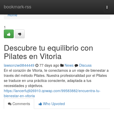
Home
bookmark-rss
Togg
navi
Home
1
Descubre tu equilibrio con
Pilates en Vitoria
lawsonzwdi844449
77 days ago
News
Discuss
En el corazón de Vitoria, te conectamos a un viaje de bienestar a
través del método Pilates. Nuestra profesionalidad por el Pilates
se traduce en una práctica consciente, adaptada a tus
necesidades y objetivos.
https://lancerfuj926910.qowap.com/99583882/encuentra-tu-
bienestar-en-vitoria
Comments
Who Upvoted