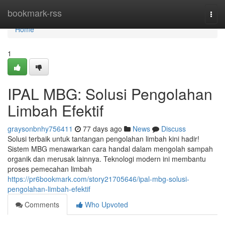
Home
bookmark-rss
Togg
navi
Home
1
IPAL MBG: Solusi Pengolahan
Limbah Efektif
graysonbnhy756411
77 days ago
News
Discuss
Solusi terbaik untuk tantangan pengolahan limbah kini hadir!
Sistem MBG menawarkan cara handal dalam mengolah sampah
organik dan merusak lainnya. Teknologi modern ini membantu
proses pemecahan limbah
https://pr6bookmark.com/story21705646/ipal-mbg-solusi-
pengolahan-limbah-efektif
Comments
Who Upvoted