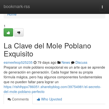
Home
bookmark-rss
Togg
navi
Home
1
La Clave del Mole Poblano
Exquisito
esmeefeop525235
79 days ago
News
Discuss
Preparar un mole poblano excepcional es un arte que se aprende
de generación en generación. Cada hogar tiene su propia
fórmula mágica, pero hay algunos componentes fundamentales
que no pueden faltar para lograr un
https://rishihppx786051.sharebyblog.com/39754981/el-secreto-
del-mole-poblano-perfecto
Comments
Who Upvoted