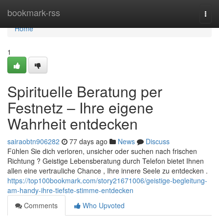
Home
bookmark-rss
Togg
navi
Home
1
Spirituelle Beratung per
Festnetz – Ihre eigene
Wahrheit entdecken
sairaobtn906282
77 days ago
News
Discuss
Fühlen Sie dich verloren, unsicher oder suchen nach frischen
Richtung ? Geistige Lebensberatung durch Telefon bietet Ihnen
allen eine vertrauliche Chance , Ihre innere Seele zu entdecken .
https://top100bookmark.com/story21671006/geistige-begleitung-
am-handy-ihre-tiefste-stimme-entdecken
Comments
Who Upvoted