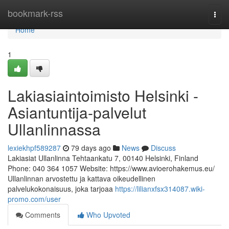
Home
bookmark-rss
Togg
navi
Home
1
Lakiasiaintoimisto Helsinki -
Asiantuntija-palvelut
Ullanlinnassa
lexiekhpf589287
79 days ago
News
Discuss
Lakiasiat Ullanlinna Tehtaankatu 7, 00140 Helsinki, Finland
Phone: 040 364 1057 Website: https://www.avioerohakemus.eu/
Ullanlinnan arvostettu ja kattava oikeudellinen
palvelukokonaisuus, joka tarjoaa
https://lilianxfsx314087.wiki-
promo.com/user
Comments
Who Upvoted