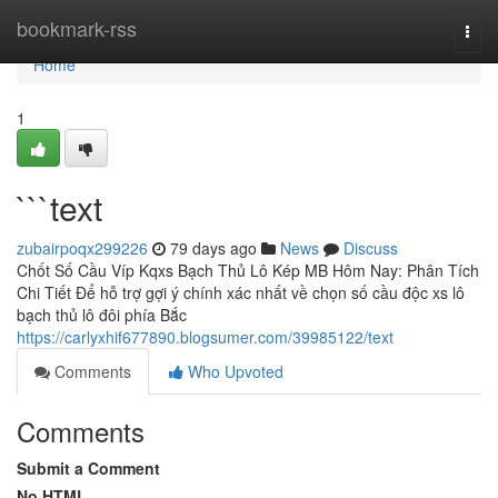
Home
bookmark-rss
Togg
navi
Home
1
```text
zubairpoqx299226
79 days ago
News
Discuss
Chốt Số Cầu Víp Kqxs Bạch Thủ Lô Kép MB Hôm Nay: Phân Tích
Chi Tiết Để hỗ trợ gợi ý chính xác nhất về chọn số cầu độc xs lô
bạch thủ lô đôi phía Bắc
https://carlyxhif677890.blogsumer.com/39985122/text
Comments
Who Upvoted
Comments
Submit a Comment
No HTML