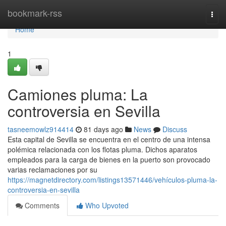
Home
bookmark-rss
Togg
navi
Home
1
Camiones pluma: La
controversia en Sevilla
tasneemowlz914414
81 days ago
News
Discuss
Esta capital de Sevilla se encuentra en el centro de una intensa
polémica relacionada con los flotas pluma. Dichos aparatos
empleados para la carga de bienes en la puerto son provocado
varias reclamaciones por su
https://magnetdirectory.com/listings13571446/vehículos-pluma-la-
controversia-en-sevilla
Comments
Who Upvoted