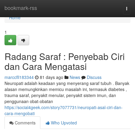
Home
bookmark-rss
Togg
navi
Home
1
Radang Saraf : Penyebab Ciri
dan Cara Mengatasi
marccfll183344
81 days ago
News
Discuss
Neuropati adalah keadaan yang menyerang saraf tubuh . Banyak
alasan memungkinkan memicu masalah ini, termasuk diabetes ,
trauma saraf, penyakit menular, penyakit sistem imun, dan
penggunaan obat-obatan
https://social4geek.com/story7077731/neuropati-asal-ciri-dan-
cara-mengobati
Comments
Who Upvoted