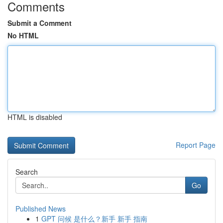
Comments
Submit a Comment
No HTML
HTML is disabled
Report Page
Search
Go
Published News
1
GPT 问候 是什么？新手 新手 指南