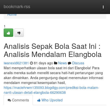
Home
bookmark-rss
Togg
navi
Home
1
Analisis Sepak Bola Saat Ini :
Analisis Mendalam Elangbola
iwanexid621381
81 days ago
News
Discuss
Mari memperhatikan ulasan bola saat ini dari Elangbola! Para
analis mereka sudah meneliti secara hati-hati pertarungan yang
akan dimainkan. Anda pengunjung dapat menemukan informasi
mendalam mengenai kesempatan hasil,
https://maciehrwm135093.blogdigy.com/prediksi-bola-malam-
nanti-ulasan-detail-elangbola-66290638
Comments
Who Upvoted