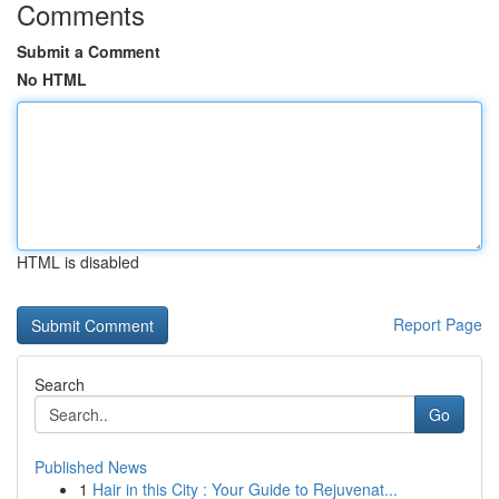
Comments
Submit a Comment
No HTML
HTML is disabled
Report Page
Search
Go
Published News
1
Hair in this City : Your Guide to Rejuvenat...