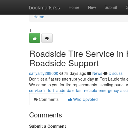
Home
bookmark-rss
Home
New
Submit
G
Home
1
Roadside Tire Service in 
Roadside Support
safiyaitiy288000
78 days ago
News
Discuss
Don't let a flat tire interrupt your day in Fort Lauderda
We come to you for tire replacements , sealing punctu
service-in-fort-lauderdale-fast-reliable-emergency-ass
Comments
Who Upvoted
Comments
Submit a Comment