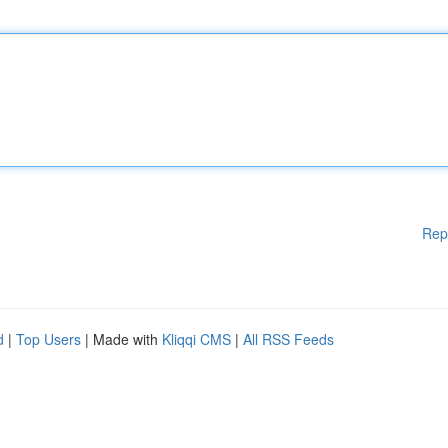
Rep
d
|
Top Users
| Made with
Kliqqi CMS
|
All RSS Feeds