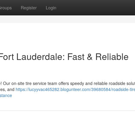
roups
Register
Login
Fort Lauderdale: Fast & Reliable
le! Our on-site tire service team offers speedy and reliable roadside solu
res, and
https://lucyyvac465282.blogunteer.com/39680584/roadside-tir
istance