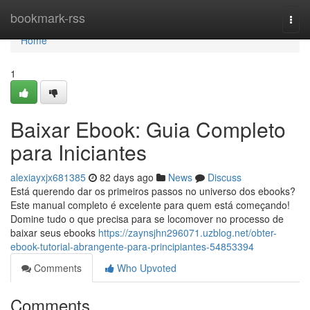
Home
bookmark-rss
Togg
navi
Home
1
Baixar Ebook: Guia Completo
para Iniciantes
alexiayxjx681385
82 days ago
News
Discuss
Está querendo dar os primeiros passos no universo dos ebooks?
Este manual completo é excelente para quem está começando!
Domine tudo o que precisa para se locomover no processo de
baixar seus ebooks
https://zaynsjhn296071.uzblog.net/obter-
ebook-tutorial-abrangente-para-principiantes-54853394
Comments
Who Upvoted
Comments