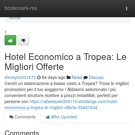
Home
bookmark-rss
Togg
navi
Home
1
Hotel Economico a Tropea: Le
Migliori Offerte
steveyirz031675
84 days ago
News
Discuss
Cerchi un sistemazione a basso costo a Tropea? Trova le migliori
promozioni per il tuo soggiorno ! Abbiamo selezionato i più
convenienti strutture ricettive a prezzi imbattibili, perfetti per
persone con
https://rafaelvpeb354119.shotblogs.com/hotel-
economico-a-tropea-le-migliori-offerte-55451634
Comments
Who Upvoted
Comments