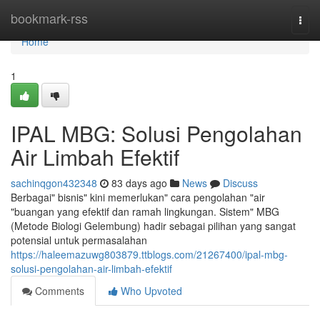
Home
bookmark-rss
Togg
navi
Home
1
IPAL MBG: Solusi Pengolahan
Air Limbah Efektif
sachinqgon432348
83 days ago
News
Discuss
Berbagai" bisnis" kini memerlukan" cara pengolahan "air
"buangan yang efektif dan ramah lingkungan. Sistem" MBG
(Metode Biologi Gelembung) hadir sebagai pilihan yang sangat
potensial untuk permasalahan
https://haleemazuwg803879.ttblogs.com/21267400/ipal-mbg-
solusi-pengolahan-air-limbah-efektif
Comments
Who Upvoted