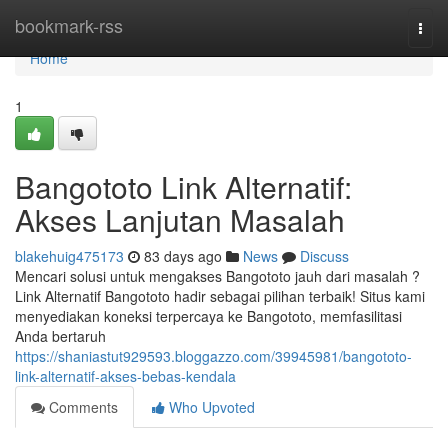
Home
bookmark-rss
Togg
navi
Home
1
Bangototo Link Alternatif:
Akses Lanjutan Masalah
blakehuig475173
83 days ago
News
Discuss
Mencari solusi untuk mengakses Bangototo jauh dari masalah ?
Link Alternatif Bangototo hadir sebagai pilihan terbaik! Situs kami
menyediakan koneksi terpercaya ke Bangototo, memfasilitasi
Anda bertaruh
https://shaniastut929593.bloggazzo.com/39945981/bangototo-
link-alternatif-akses-bebas-kendala
Comments
Who Upvoted