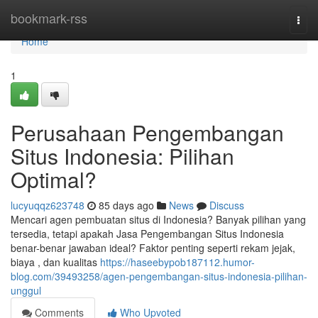
Home
bookmark-rss
Togg
navi
Home
1
Perusahaan Pengembangan
Situs Indonesia: Pilihan
Optimal?
lucyuqqz623748
85 days ago
News
Discuss
Mencari agen pembuatan situs di Indonesia? Banyak pilihan yang
tersedia, tetapi apakah Jasa Pengembangan Situs Indonesia
benar-benar jawaban ideal? Faktor penting seperti rekam jejak,
biaya , dan kualitas
https://haseebypob187112.humor-
blog.com/39493258/agen-pengembangan-situs-indonesia-pilihan-
unggul
Comments
Who Upvoted