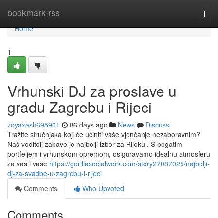
Home
bookmark-rss
Togg
navi
Home
1
Vrhunski DJ za proslave u
gradu Zagrebu i Rijeci
zoyaxash695901
86 days ago
News
Discuss
Tražite stručnjaka koji će učiniti vaše vjenčanje nezaboravnim?
Naš voditelj zabave je najbolji izbor za Rijeku . S bogatim
portfeljem i vrhunskom opremom, osiguravamo idealnu atmosferu
za vas i vaše
https://gorillasocialwork.com/story27087025/najbolji-
dj-za-svadbe-u-zagrebu-i-rijeci
Comments
Who Upvoted
Comments