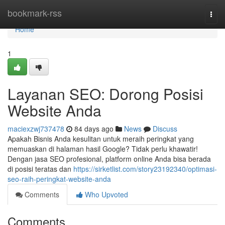
Home
bookmark-rss
Togg
navi
Home
1
Layanan SEO: Dorong Posisi
Website Anda
maciexzwj737478
84 days ago
News
Discuss
Apakah Bisnis Anda kesulitan untuk meraih peringkat yang
memuaskan di halaman hasil Google? Tidak perlu khawatir!
Dengan jasa SEO profesional, platform online Anda bisa berada
di posisi teratas dan
https://sirketlist.com/story23192340/optimasi-
seo-raih-peringkat-website-anda
Comments
Who Upvoted
Comments