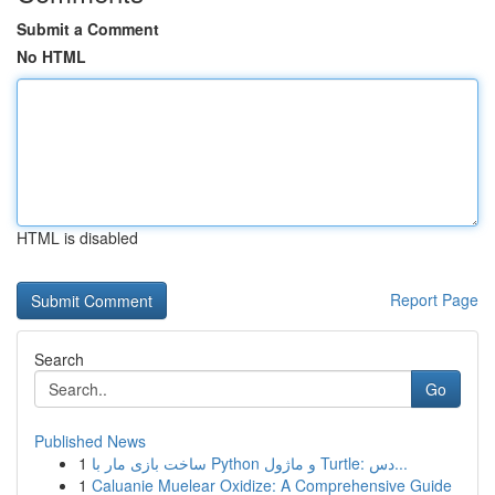
Submit a Comment
No HTML
HTML is disabled
Report Page
Search
Go
Published News
1
ساخت بازی مار با Python و ماژول Turtle: دس...
1
Caluanie Muelear Oxidize: A Comprehensive Guide