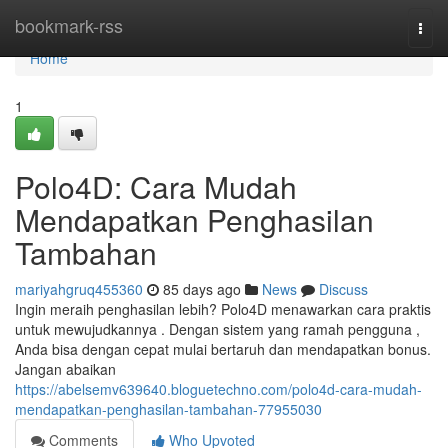
Home
bookmark-rss
Togg
navi
Home
1
Polo4D: Cara Mudah
Mendapatkan Penghasilan
Tambahan
mariyahgruq455360
85 days ago
News
Discuss
Ingin meraih penghasilan lebih? Polo4D menawarkan cara praktis
untuk mewujudkannya . Dengan sistem yang ramah pengguna ,
Anda bisa dengan cepat mulai bertaruh dan mendapatkan bonus.
Jangan abaikan
https://abelsemv639640.bloguetechno.com/polo4d-cara-mudah-
mendapatkan-penghasilan-tambahan-77955030
Comments
Who Upvoted