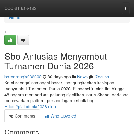
Home
bookmark-rss
Togg
navi
Home
1
Sbo Antusias Menyambut
Turnamen Dunia 2026
barbaranqix032602
86 days ago
News
Discuss
Kami sebagai semangat besar, mengungkapkan kesiapan
menyambut Turnamen Dunia 2026. Ekspansi jumlah tim hingga
48 negara memberikan peluang signifikan, serta Sbobet bertekad
menawarkan platform pertandingan terbaik bagi
Https://pialadunia2026.club
Comments
Who Upvoted
Comments