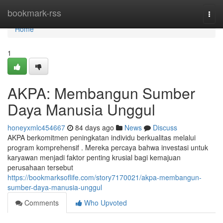
Home
bookmark-rss
Togg
navi
Home
1
AKPA: Membangun Sumber
Daya Manusia Unggul
honeyxmlc454667
84 days ago
News
Discuss
AKPA berkomitmen peningkatan individu berkualitas melalui
program komprehensif . Mereka percaya bahwa investasi untuk
karyawan menjadi faktor penting krusial bagi kemajuan
perusahaan tersebut
https://bookmarksoflife.com/story7170021/akpa-membangun-
sumber-daya-manusia-unggul
Comments
Who Upvoted