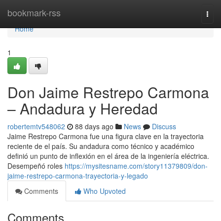
Home
bookmark-rss
Togg
navi
Home
1
Don Jaime Restrepo Carmona
– Andadura y Heredad
robertemtv548062
88 days ago
News
Discuss
Jaime Restrepo Carmona fue una figura clave en la trayectoria
reciente de el país. Su andadura como técnico y académico
definió un punto de inflexión en el área de la ingeniería eléctrica.
Desempeñó roles
https://mysitesname.com/story11379809/don-
jaime-restrepo-carmona-trayectoria-y-legado
Comments
Who Upvoted
Comments