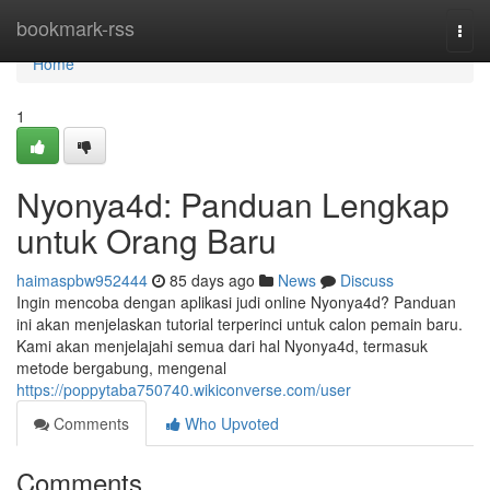
Home
bookmark-rss
Togg
navi
Home
1
Nyonya4d: Panduan Lengkap
untuk Orang Baru
haimaspbw952444
85 days ago
News
Discuss
Ingin mencoba dengan aplikasi judi online Nyonya4d? Panduan
ini akan menjelaskan tutorial terperinci untuk calon pemain baru.
Kami akan menjelajahi semua dari hal Nyonya4d, termasuk
metode bergabung, mengenal
https://poppytaba750740.wikiconverse.com/user
Comments
Who Upvoted
Comments