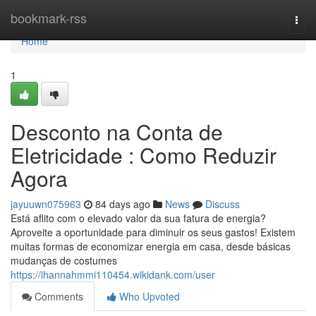
Home
bookmark-rss
Togg
navi
Home
1
Desconto na Conta de
Eletricidade : Como Reduzir
Agora
jayuuwn075963
84 days ago
News
Discuss
Está aflito com o elevado valor da sua fatura de energia?
Aproveite a oportunidade para diminuir os seus gastos! Existem
muitas formas de economizar energia em casa, desde básicas
mudanças de costumes
https://ihannahmmi110454.wikidank.com/user
Comments
Who Upvoted