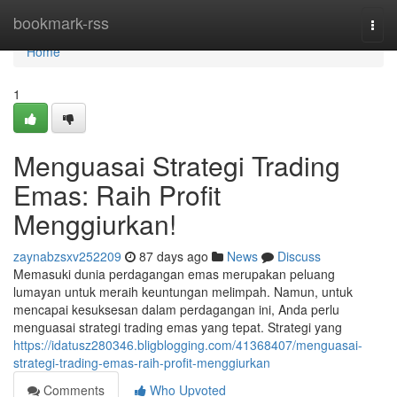
Home
bookmark-rss
Togg
navi
Home
1
Menguasai Strategi Trading
Emas: Raih Profit
Menggiurkan!
zaynabzsxv252209
87 days ago
News
Discuss
Memasuki dunia perdagangan emas merupakan peluang
lumayan untuk meraih keuntungan melimpah. Namun, untuk
mencapai kesuksesan dalam perdagangan ini, Anda perlu
menguasai strategi trading emas yang tepat. Strategi yang
https://idatusz280346.bligblogging.com/41368407/menguasai-
strategi-trading-emas-raih-profit-menggiurkan
Comments
Who Upvoted