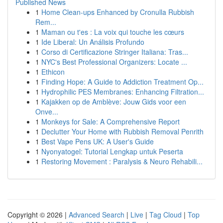
Published News
1
Home Clean-ups Enhanced by Cronulla Rubbish
Rem...
1
Maman ou t'es : La voix qui touche les cœurs
1
Ide Liberal: Un Análisis Profundo
1
Corso di Certificazione Stringer Italiana: Tras...
1
NYC's Best Professional Organizers: Locate ...
1
Ethicon
1
Finding Hope: A Guide to Addiction Treatment Op...
1
Hydrophilic PES Membranes: Enhancing Filtration...
1
Kajakken op de Amblève: Jouw Gids voor een
Onve...
1
Monkeys for Sale: A Comprehensive Report
1
Declutter Your Home with Rubbish Removal Penrith
1
Best Vape Pens UK: A User's Guide
1
Nyonyatogel: Tutorial Lengkap untuk Peserta
1
Restoring Movement : Paralysis & Neuro Rehabili...
Copyright © 2026 |
Advanced Search
|
Live
|
Tag Cloud
|
Top