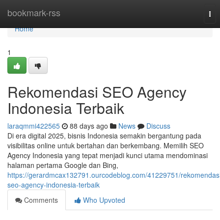
Home
bookmark-rss
Tog
nav
Home
1
Rekomendasi SEO Agency
Indonesia Terbaik
laraqmmi422565
88 days ago
News
Discuss
Di era digital 2025, bisnis Indonesia semakin bergantung pada
visibilitas online untuk bertahan dan berkembang. Memilih SEO
Agency Indonesia yang tepat menjadi kunci utama mendominasi
halaman pertama Google dan Bing,
https://gerardmcax132791.ourcodeblog.com/41229751/rekomendasi
seo-agency-indonesia-terbaik
Comments
Who Upvoted