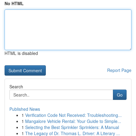
No HTML
HTML is disabled
Report Page
Search
Go
Published News
1
Verification Code Not Received: Troubleshooting...
1
Mangalore Vehicle Rental: Your Guide to Simple...
1
Selecting the Best Sprinkler Sprinklers: A Manual
1
The Legacy of Dr. Thomas L. Driver: A Literary ...