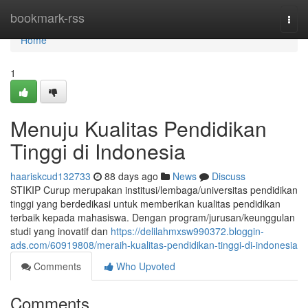
Home
bookmark-rss
Togg
navi
Home
1
Menuju Kualitas Pendidikan
Tinggi di Indonesia
haariskcud132733
88 days ago
News
Discuss
STIKIP Curup merupakan institusi/lembaga/universitas pendidikan
tinggi yang berdedikasi untuk memberikan kualitas pendidikan
terbaik kepada mahasiswa. Dengan program/jurusan/keunggulan
studi yang inovatif dan
https://delilahmxsw990372.bloggin-
ads.com/60919808/meraih-kualitas-pendidikan-tinggi-di-indonesia
Comments
Who Upvoted
Comments