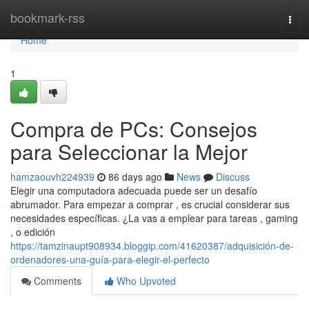
Home
bookmark-rss
Togg
navi
Home
1
Compra de PCs: Consejos
para Seleccionar la Mejor
hamzaouvh224939
86 days ago
News
Discuss
Elegir una computadora adecuada puede ser un desafío
abrumador. Para empezar a comprar , es crucial considerar sus
necesidades específicas. ¿La vas a emplear para tareas , gaming
, o edición
https://tamzinaupt908934.bloggip.com/41620387/adquisición-de-
ordenadores-una-guía-para-elegir-el-perfecto
Comments
Who Upvoted