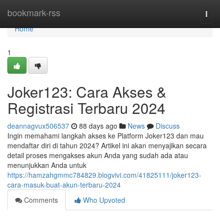
Home
bookmark-rss
Togg
navi
Home
1
Joker123: Cara Akses &
Registrasi Terbaru 2024
deannagvux506537
88 days ago
News
Discuss
Ingin memahami langkah akses ke Platform Joker123 dan mau
mendaftar diri di tahun 2024? Artikel ini akan menyajikan secara
detail proses mengakses akun Anda yang sudah ada atau
menunjukkan Anda untuk
https://hamzahgmmc784829.blogvivi.com/41825111/joker123-
cara-masuk-buat-akun-terbaru-2024
Comments
Who Upvoted