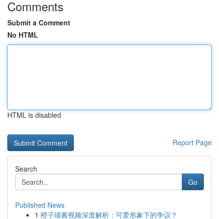
Comments
Submit a Comment
No HTML
HTML is disabled
Report Page
Search
Go
Published News
1
橙子喵酱视频深度解析：可爱形象下的争议？