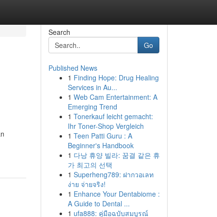
Search
Go
Published News
1
Finding Hope: Drug Healing
Services in Au...
1
Web Cam Entertainment: A
Emerging Trend
1
Tonerkauf leicht gemacht:
Ihr Toner-Shop Vergleich
an
1
Teen Patti Guru : A
Beginner's Handbook
1
다낭 휴양 빌라: 꿈결 같은 휴
가 최고의 선택
1
Superheng789: ฝากวอเลท
ง่าย จ่ายจริง!
1
Enhance Your Dentabiome :
A Guide to Dental ...
1
ufa888: คู่มือฉบับสมบูรณ์