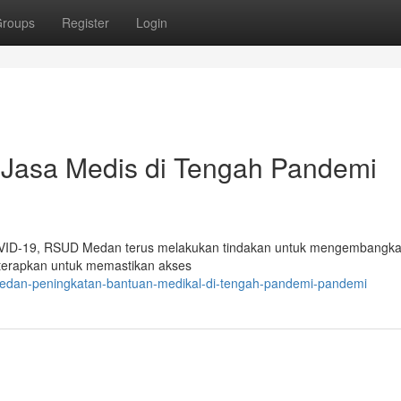
roups
Register
Login
asa Medis di Tengah Pandemi
OVID-19, RSUD Medan terus melakukan tindakan untuk mengembangk
diterapkan untuk memastikan akses
medan-peningkatan-bantuan-medikal-di-tengah-pandemi-pandemi