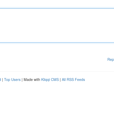
Rep
d
|
Top Users
| Made with
Kliqqi CMS
|
All RSS Feeds