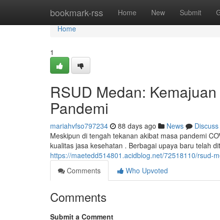
Home
bookmark-rss
Home
New
Submit
G
Home
1
RSUD Medan: Kemajuan J
Pandemi
mariahvfso797234
88 days ago
News
Discuss
Meskipun di tengah tekanan akibat masa pandemi C
kualitas jasa kesehatan . Berbagai upaya baru telah 
https://maetedd514801.acidblog.net/72518110/rsud-
Comments
Who Upvoted
Comments
Submit a Comment