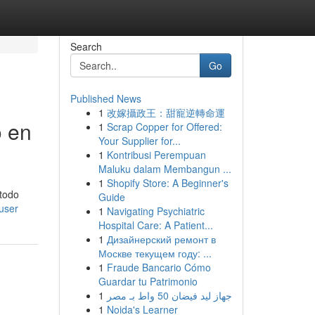
Search
Go
Published News
1
改嫁攝政王：甜寵逆轉命運
o en
1
Scrap Copper for Offered:
Your Supplier for...
1
Kontribusi Perempuan
Maluku dalam Membangun ...
1
Shopify Store: A Beginner's
 todo
Guide
user
1
Navigating Psychiatric
Hospital Care: A Patient...
1
Дизайнерский ремонт в
Москве текущем году: ...
1
Fraude Bancario Cómo
Guardar tu Patrimonio
1
جهاز ليد فيضان 50 واط بـ مصر
1
Noida's Learner