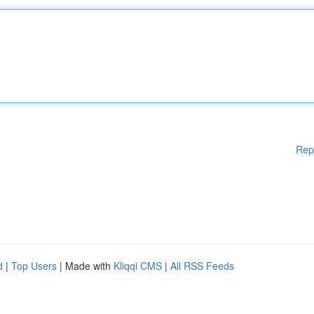
Rep
d
|
Top Users
| Made with
Kliqqi CMS
|
All RSS Feeds