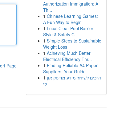
Authorization Immigration: A
Th...
1
Chinese Learning Games:
A Fun Way to Begin
1
Local Clear Pool Barrier –
Style & Safety C...
1
Simple Steps to Sustainable
Weight Loss
1
Achieving Much Better
Electrical Efficiency Thr...
1
Finding Reliable A4 Paper
ort Page
Suppliers: Your Guide
1
דרכים לשחזר מידע מדיסק און
קי