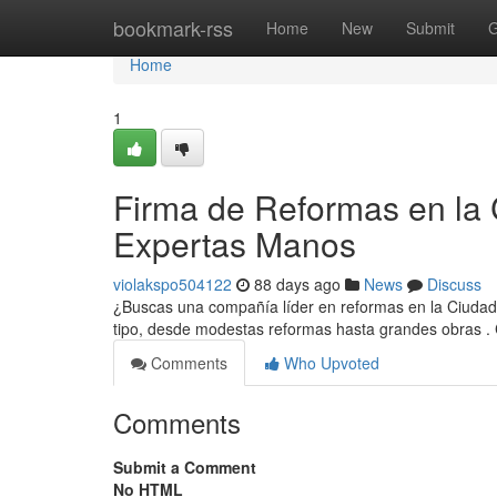
Home
bookmark-rss
Home
New
Submit
G
Home
1
Firma de Reformas en la 
Expertas Manos
violakspo504122
88 days ago
News
Discuss
¿Buscas una compañía líder en reformas en la Ciudad
tipo, desde modestas reformas hasta grandes obras 
Comments
Who Upvoted
Comments
Submit a Comment
No HTML