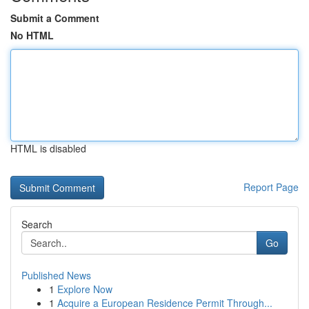
Submit a Comment
No HTML
HTML is disabled
Report Page
Search
Go
Published News
1
Explore Now
1
Acquire a European Residence Permit Through...