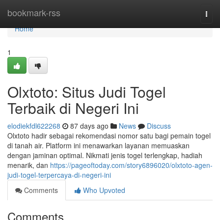
Home
bookmark-rss
Togg
navi
Home
1
Olxtoto: Situs Judi Togel
Terbaik di Negeri Ini
elodiekfdl622268
87 days ago
News
Discuss
Olxtoto hadir sebagai rekomendasi nomor satu bagi pemain togel
di tanah air. Platform ini menawarkan layanan memuaskan
dengan jaminan optimal. Nikmati jenis togel terlengkap, hadiah
menarik, dan
https://pageoftoday.com/story6896020/olxtoto-agen-
judi-togel-terpercaya-di-negeri-ini
Comments
Who Upvoted
Comments